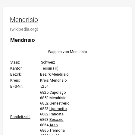
Mendrisio
(wikipedia.org)
Mendrisio
Wappen von Mendrisio
Staat
:
Schweiz
Kanton
:
Tessin
(TI)
Bezirk
:
Bezirk Mendrisio
Kreis
:
Kreis Mendrisio
BFS-Nr.
:
5254
6825
Capolago
6850 Mendrisio
6852
Genestrerio
6853
Ligornetto
6862
Rancate
Postleitzahl
:
6863
Besazio
6864
Arzo
6865
Tremona