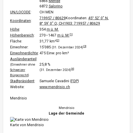
6866
Meride
6872
Salorino
UN/LOCODE
:
CH MEN
719957
/
80629
Koordinaten:
45° 52′ 0″
N
,
Koordinaten
:
8° 59′ 0″
O
;
CH1903:
719957
/
80629
Höhe
:
354
m ü. M.
[
1
]
Höhenbereich
:
270–1467
m ü. M.
[
2
]
Fläche:
31,77 km²
[
3
]
Einwohner:
15'085
(31. Dezember 2024)
Einwohnerdichte
:
475 Einw. pro km²
Ausländeranteil
:
25,8 %
(Einwohner ohne
[
4
]
Schweizer
(31. Dezember 2024)
Bürgerrecht
)
Stadtpräsident
:
Samuele Cavadini (
FDP
)
Website:
www.mendrisio.ch
Mendrisio
Mendrisio
Lage der Gemeinde
Karte von Mendrisio